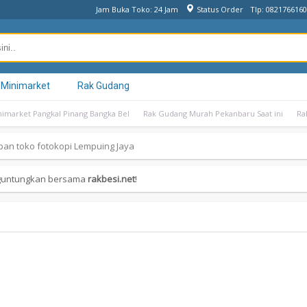
Jam Buka Toko: 24 Jam
Status Order
Tlp: 082176616
 Minimarket
Rak Gudang
nimarket Pangkal Pinang Bangka Bel
Rak Gudang Murah Pekanbaru Saat ini
Ra
pan toko fotokopi Lempuing Jaya
nguntungkan bersama
rakbesi.net
!