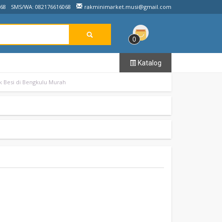
068
SMS/WA: 082176616068
rakminimarket.musi@gmail.com
0
Katalog
k Besi di Bengkulu Murah