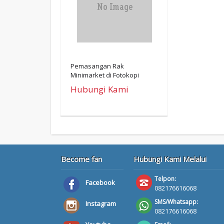
Pemasangan Rak
Minimarket di Fotokopi
Elmuna Lempuing Jaya Oki
Hubungi Kami
Become fan
Hubungi Kami Melalui
Telpon:
Facebook
082176616068
SMS/Whatsapp:
Instagram
082176616068