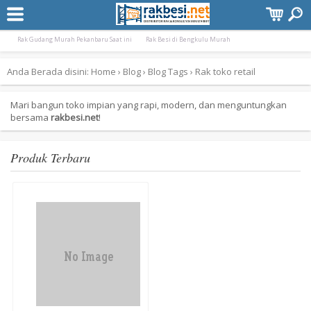
Terpopuler:
Rak Gudang Besi Pekanbaru Murah
Rak Minimarket Pangkal Pinang Bangka Bel
Rak Gudang Murah Pekanbaru Saat ini
Rak Besi di Bengkulu Murah
Anda Berada disini:
Home
›
Blog
›
Blog Tags
›
Rak toko retail
Mari bangun toko impian yang rapi, modern, dan menguntungkan
bersama
rakbesi.net
!
Produk Terbaru