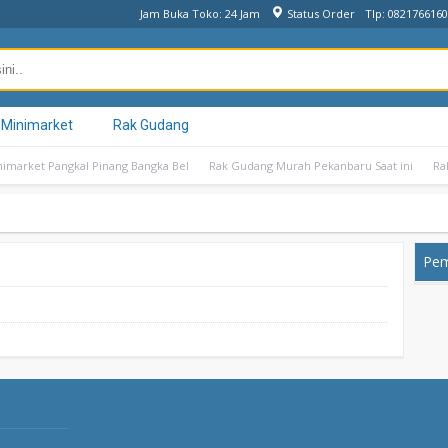
Jam Buka Toko: 24 Jam
Status Order
Tlp: 082176616
 Minimarket
Rak Gudang
nimarket Pangkal Pinang Bangka Bel
Rak Gudang Murah Pekanbaru Saat ini
Ra
Pem