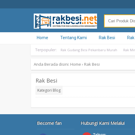
Home
Tentang Kami
Rak Besi
Rak
Terpopuler:
Rak Gudang Besi Pekanbaru Murah
Rak Mi
Anda Berada disini:
Home
›
Rak Besi
Rak Besi
Kategori
Blog
Become fan
Hubungi Kami Melalui
Telpon: