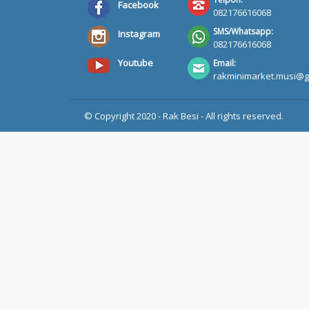
Facebook
082176616068
SMS/Whatsapp:
Instagram
082176616068
Youtube
Email:
rakminimarket.musi@g
© Copyright 2020 - Rak Besi - All rights reserved.