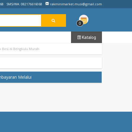
068
SMS/WA: 082176616068
rakminimarket.musi@gmail.com
0
Katalog
k Besi di Bengkulu Murah
bayaran Melalui