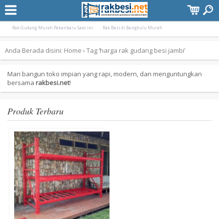
Terpopuler:
Rak Gudang Besi Pekanbaru Murah
Rak Minimarket Pangkal Pinang Bangka Bel
Rak Gudang Murah Pekanbaru Saat ini
Rak Besi di Bengkulu Murah
Anda Berada disini:
Home
›
Tag ‘harga rak gudang besi jambi’
Mari bangun toko impian yang rapi, modern, dan menguntungkan
bersama
rakbesi.net
!
Produk Terbaru