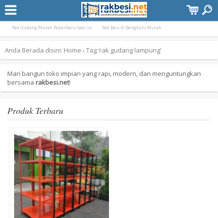
Terpopuler:
Rak Gudang Besi Pekanbaru Murah
Rak Minimarket Pangkal Pinang Bangka Bel
Rak Gudang Murah Pekanbaru Saat ini
Rak Besi di Bengkulu Murah
Anda Berada disini:
Home
›
Tag ‘rak gudang lampung’
Mari bangun toko impian yang rapi, modern, dan menguntungkan
bersama
rakbesi.net
!
Produk Terbaru