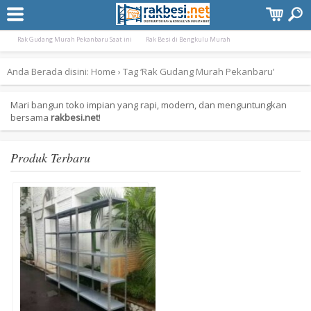
Terpopuler:
Rak Gudang Besi Pekanbaru Murah
Rak Minimarket Pangkal Pinang Bangka Bel
Rak Gudang Murah Pekanbaru Saat ini
Rak Besi di Bengkulu Murah
Anda Berada disini:
Home
›
Tag ‘Rak Gudang Murah Pekanbaru’
Mari bangun toko impian yang rapi, modern, dan menguntungkan
bersama
rakbesi.net
!
Produk Terbaru