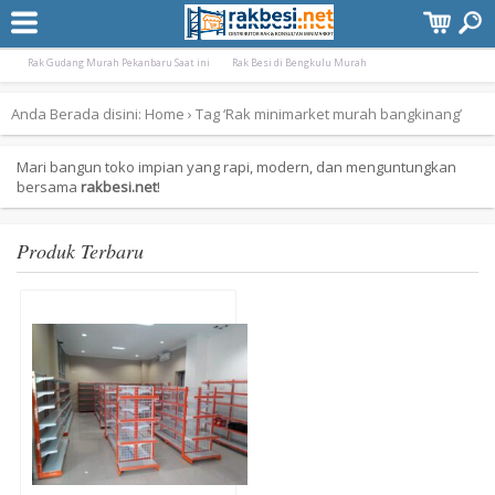
Terpopuler:
Rak Gudang Besi Pekanbaru Murah
Rak Minimarket Pangkal Pinang Bangka Bel
Rak Gudang Murah Pekanbaru Saat ini
Rak Besi di Bengkulu Murah
Anda Berada disini:
Home
›
Tag ‘Rak minimarket murah bangkinang’
Mari bangun toko impian yang rapi, modern, dan menguntungkan
bersama
rakbesi.net
!
Produk Terbaru