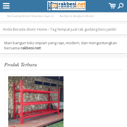
Terpopuler:
Rak Gudang Besi Pekanbaru Murah
Rak Minimarket Pangkal Pinang Bangka Bel
Rak Gudang Murah Pekanbaru Saat ini
Rak Besi di Bengkulu Murah
Anda Berada disini:
Home
›
Tag ‘tempat jual rak gudang besi jambi’
Mari bangun toko impian yang rapi, modern, dan menguntungkan
bersama
rakbesi.net
!
Produk Terbaru