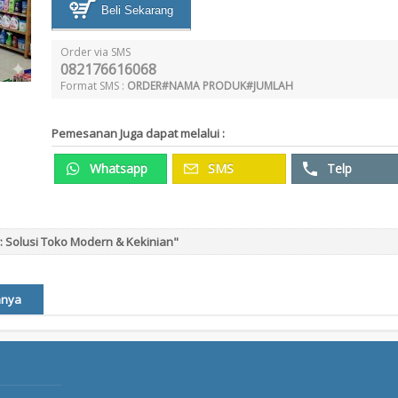
Beli Sekarang
Order via SMS
082176616068
Format SMS :
ORDER#NAMA PRODUK#JUMLAH
Pemesanan Juga dapat melalui :
Whatsapp
SMS
Telp
r: Solusi Toko Modern & Kekinian"
nnya