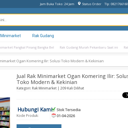
Jam Buka Toko: 24 Jam
Status Order
Tlp: 082176616
 Minimarket
Rak Gudang
nimarket Pangkal Pinang Bangka Bel
Rak Gudang Murah Pekanbaru Saat ini
Ra
inimarket Ogan Komering Ilir: Solusi Toko Modern & Kekinian
Jual Rak Minimarket Ogan Komering Ilir: Solu
Toko Modern & Kekinian
Kategori:
Rak Minimarket
| 209 Kali Dilihat
Hubungi Kami
Stok Tersedia
Kode Produk:
01-04-2026