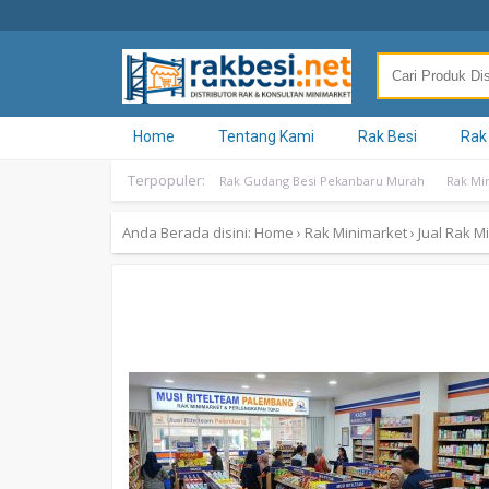
Home
Tentang Kami
Rak Besi
Rak
Terpopuler:
Rak Gudang Besi Pekanbaru Murah
Rak Mi
Anda Berada disini:
Home
›
Rak Minimarket
›
Jual Rak M