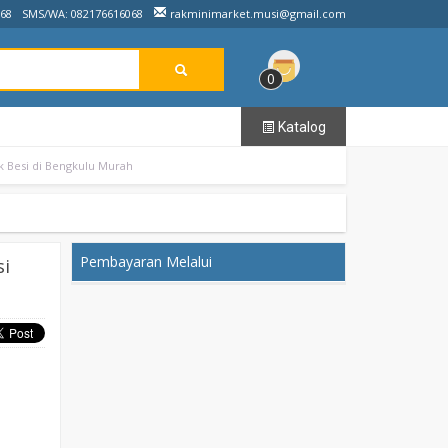
068
SMS/WA: 082176616068
rakminimarket.musi@gmail.com
0
Katalog
k Besi di Bengkulu Murah
Pembayaran Melalui
si