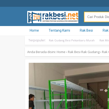
Home
Tentang Kami
Rak Besi
Rak
Terpopuler:
Rak Gudang Besi Pekanbaru Murah
Rak Mi
Anda Berada disini:
Home
›
Rak Besi
Rak Gudang
›
Rak 