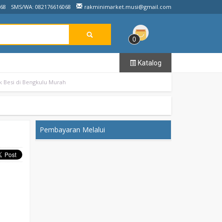
068
SMS/WA: 082176616068
rakminimarket.musi@gmail.com
0
Katalog
k Besi di Bengkulu Murah
Pembayaran Melalui