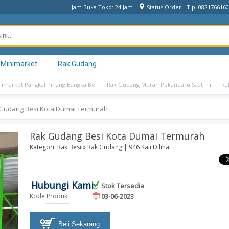
Jam Buka Toko: 24 Jam
Status Order
Tlp: 082176616
 Minimarket
Rak Gudang
nimarket Pangkal Pinang Bangka Bel
Rak Gudang Murah Pekanbaru Saat ini
Ra
Gudang Besi Kota Dumai Termurah
Rak Gudang Besi Kota Dumai Termurah
Kategori:
Rak Besi
»
Rak Gudang
| 946 Kali Dilihat
Hubungi Kami
Stok Tersedia
Kode Produk:
03-06-2023
Beli Sekarang