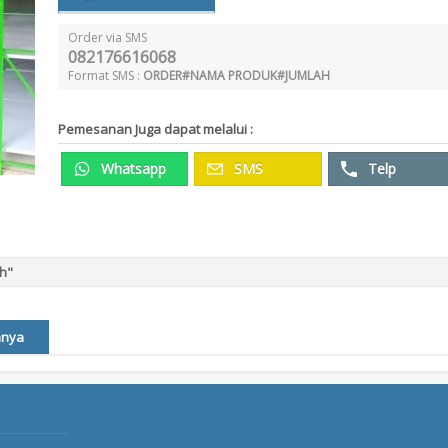
Order via SMS
082176616068
Format SMS :
ORDER#NAMA PRODUK#JUMLAH
Pemesanan Juga dapat melalui :
Whatsapp
SMS
Telp
h"
nnya