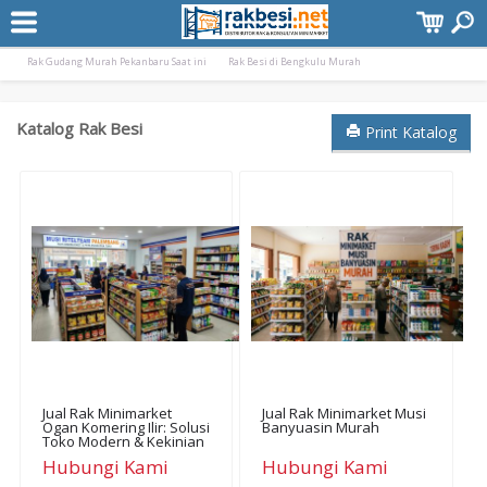
Terpopuler:
Rak Gudang Besi Pekanbaru Murah
Rak Minimarket Pangkal Pinang Bangka Bel
Rak Gudang Murah Pekanbaru Saat ini
Rak Besi di Bengkulu Murah
Katalog Rak Besi
Print Katalog
Jual Rak Minimarket
Jual Rak Minimarket Musi
Ogan Komering Ilir: Solusi
Banyuasin Murah
Toko Modern & Kekinian
Hubungi Kami
Hubungi Kami