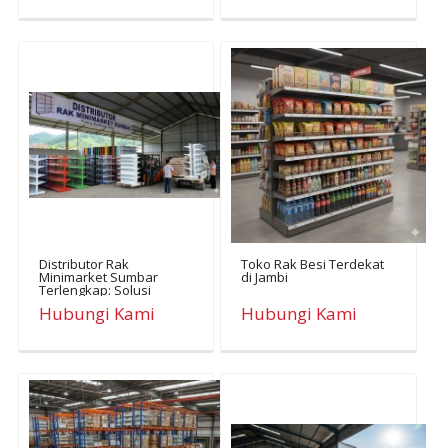
Distributor Rak
Toko Rak Besi Terdekat
Minimarket Sumbar
di Jambi
Terlengkap: Solusi
Tampilan Toko Modern &
Hubungi Kami
Hubungi Kami
Hemat Biaya